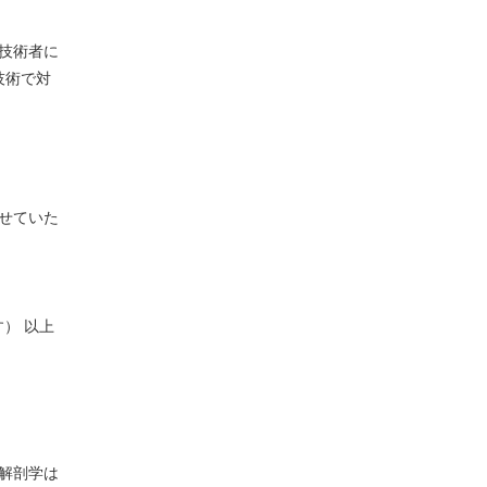
技術者に
技術で対
せていた
） 以上
解剖学は