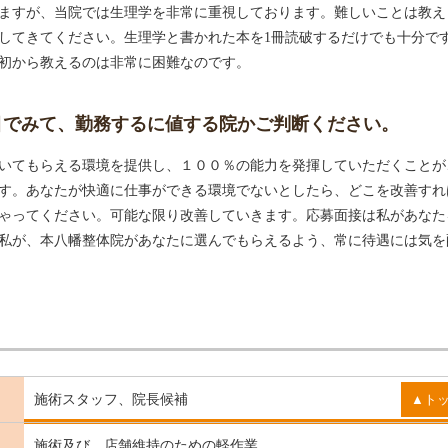
ますが、当院では生理学を非常に重視しております。難しいことは教え
してきてください。生理学と書かれた本を1冊読破するだけでも十分で
初から教えるのは非常に困難なのです。
目でみて、勤務するに値する院かご判断ください。
いてもらえる環境を提供し、１００％の能力を発揮していただくことが
す。あなたが快適に仕事ができる環境でないとしたら、どこを改善すれ
ゃってください。可能な限り改善していきます。応募面接は私があなた
私が、本八幡整体院があなたに選んでもらえるよう、常に待遇には気を
▲ト
施術スタッフ、院長候補
施術及び、店舗維持のための軽作業