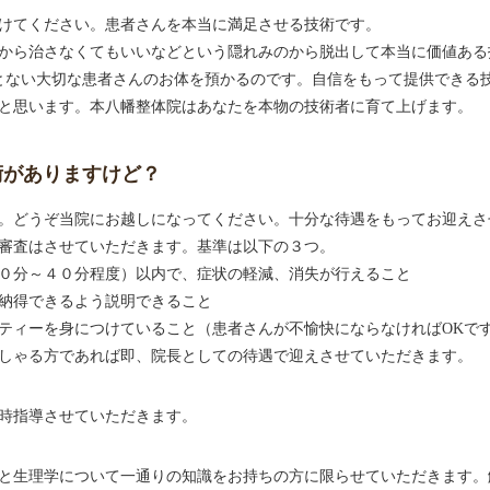
けてください。患者さんを本当に満足させる技術です。
から治さなくてもいいなどという隠れみのから脱出して本当に価値ある
とない大切な患者さんのお体を預かるのです。自信をもって提供できる
と思います。本八幡整体院はあなたを本物の技術者に育て上げます。
術がありますけど？
。どうぞ当院にお越しになってください。十分な待遇をもってお迎えさ
審査はさせていただきます。基準は以下の３つ。
０分～４０分程度）以内で、症状の軽減、消失が行えること
納得できるよう説明できること
ティーを身につけていること（患者さんが不愉快にならなければOKです
しゃる方であれば即、院長としての待遇で迎えさせていただきます。
時指導させていただきます。
と生理学について一通りの知識をお持ちの方に限らせていただきます。