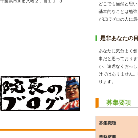
千葉県市川市八幡２丁目１０−３
どこでも当然と思い
基本的なことは勉強
がほぼゼロの人に最
是非あなたの
あなたに気分よく働
事だと思っておりま
か、遠慮なくおっし
けではありません。
ります。
募集要項
募集職種
業務概要