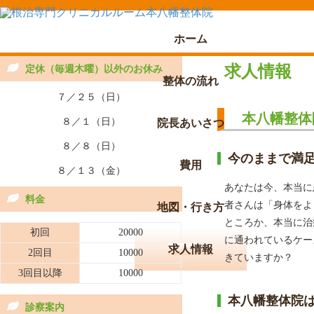
ホーム
求人情報
定休（毎週木曜）以外のお休み
整体の流れ
７／２５（日）
本八幡整体
８／１（日）
院長あいさつ
８／８（日）
今のままで満
費用
８／１３（金）
あなたは今、本当に
料金
者さんは「身体をよ
地図・行き方
ところか、本当に治
初回
20000
に通われているケー
求人情報
2回目
10000
きていますか？
3回目以降
10000
本八幡整体院
診察案内